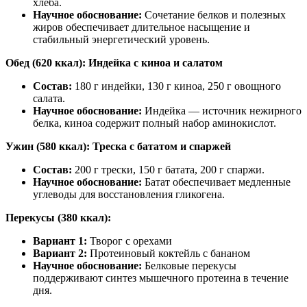
Делаем этот
хлеба.
Научное обоснование:
Сочетание белков и полезных
мир легче!
жиров обеспечивает длительное насыщение и
План
стабильный энергетический уровень.
питания
Обед (620 ккал): Индейка с киноа и салатом
Состав:
180 г индейки, 130 г киноа, 250 г овощного
салата.
Научное обоснование:
Индейка — источник нежирного
белка, киноа содержит полный набор аминокислот.
Ужин (580 ккал): Треска с бататом и спаржей
Состав:
200 г трески, 150 г батата, 200 г спаржи.
Научное обоснование:
Батат обеспечивает медленные
углеводы для восстановления гликогена.
Перекусы (380 ккал):
Вариант 1:
Творог с орехами
Вариант 2:
Протеиновый коктейль с бананом
Научное обоснование:
Белковые перекусы
поддерживают синтез мышечного протеина в течение
дня.