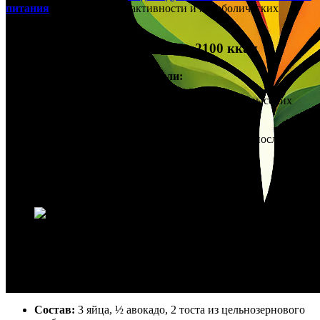
питания
с учетом вашей активности и метаболических
особенностей.
Научные принципы плана на 2100 ккал
Ключевые физиологические цели:
Поддержание энергетического баланса при высоких
нагрузках
Сохранение и поддержка мышечного тонуса
Обеспечение оптимального восстановления после
тренировок
Поддержание стабильного метаболизма
Таблица: БЖУ для плана на 2100 ккал
Пример меню на 2100 ккал с научным
обоснованием
Завтрак (520 ккал): Омлет с авокадо и тостом
НОВОСТИ
Состав:
3 яйца, ½ авокадо, 2 тоста из цельнозернового