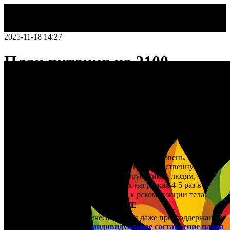
2025-11-18 14:27
План питания на 2100
калорий: меню для
активного образа жизни
План питания на 2100 калорий: оптимальный
баланс для активной жизни
2100 килокалорий
— это энергетический уровень,
поддерживающий высокую физическую и умственную
активность. Рацион подходит тренирующимся людям,
сохраняющим вес при интенсивных нагрузках 4-5 раз в
неделю, а также тем, кто стремится к рекомпозиции тела.
⚠️ ВАЖНОЕ ПРЕДУПРЕЖДЕНИЕ
Баланс нутриентов критически важен даже при поддержании
веса. Мы разрабатываем
индивидуальное составление плана