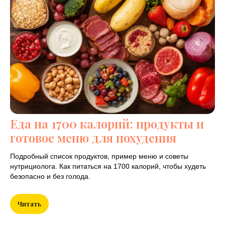
Фулбади
(FullBody):
программа
тренировок для
начинающих с
нуля
Еда на 1700 калорий: продукты и
FullBody программа для
готовое меню для похудения
начинающих: готовый план на 3
дня, техника упражнений,
Подробный список продуктов, пример меню и советы
нутрициолога. Как питаться на 1700 калорий, чтобы худеть
прогрессии, питание. Как
безопасно и без голода.
тренироваться фулбади для
набора массы и силы.
Читать