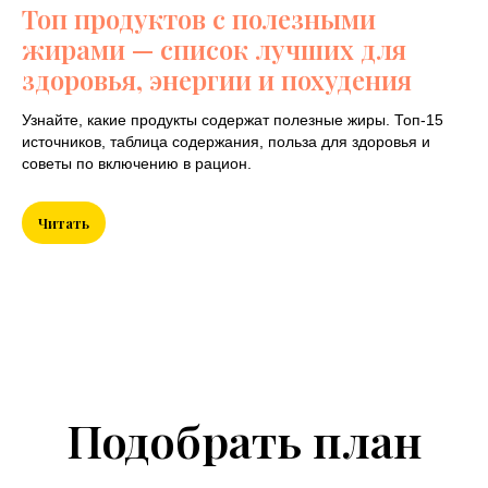
Топ продуктов с полезными
жирами — список лучших для
Составление
здоровья, энергии и похудения
Индивидуального
плана питания
Узнайте, какие продукты содержат полезные жиры. Топ-15
источников, таблица содержания, польза для здоровья и
советы по включению в рацион.
Читать
Составление
Индивидуального
плана тренировок