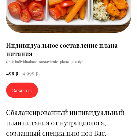
Индивидуальное составление плана
питания
SKU:
individualnoe-sostavlenie-plana-pitaniya
499
р.
4 999
р.
Заказать
Сбалансированный индивидуальный
план питания от нутрициолога,
созданный специально под Вас.