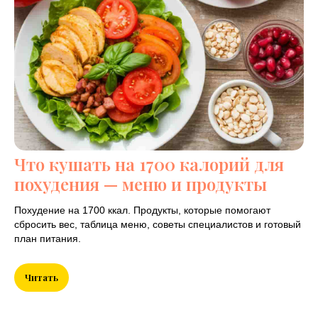
Подобрать план
питания
Ваша почта
Что кушать на 1700 калорий для
похудения — меню и продукты
Имя
Похудение на 1700 ккал. Продукты, которые помогают
сбросить вес, таблица меню, советы специалистов и готовый
план питания.
Количество килокалорий (ккал)
Читать
Введите подходящее для вас количество
суточных ккал