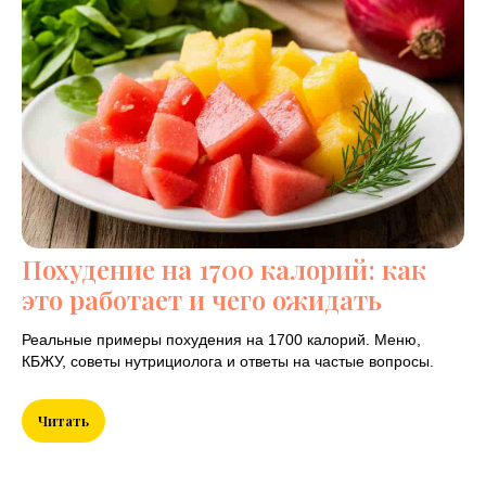
Новости в мире
здоровья!
Исключительно
полезный и
проверенный материал
в области здоровья и
спорта!
Похудение на 1700 калорий: как
это работает и чего ожидать
Реальные примеры похудения на 1700 калорий. Меню,
КБЖУ, советы нутрициолога и ответы на частые вопросы.
Читать