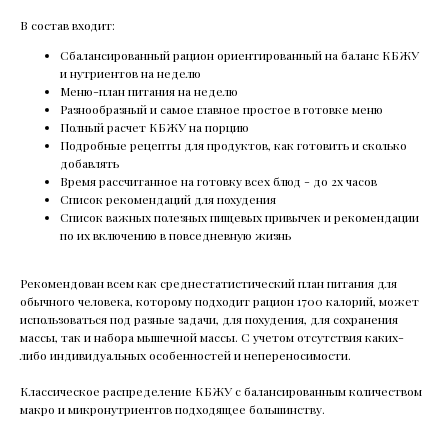
В состав входит:
Сбалансированный рацион ориентированный на баланс КБЖУ
и нутриентов на неделю
Меню-план питания на неделю
Разнообразный и самое главное простое в готовке меню
Полный расчет КБЖУ на порцию
Подробные рецепты для продуктов, как готовить и сколько
добавлять
Время рассчитанное на готовку всех блюд - до 2х часов
Список рекомендаций для похудения
Список важных полезных пищевых привычек и рекомендации
по их включению в повседневную жизнь
Рекомендован всем как среднестатистический план питания для
обычного человека, которому подходит рацион 1700 калорий, может
использоваться под разные задачи, для похудения, для сохранения
массы, так и набора мышечной массы. С учетом отсутствия каких-
либо индивидуальных особенностей и непереносимости.
Классическое распределение КБЖУ с балансированным количеством
макро и микронутриентов подходящее большинству.