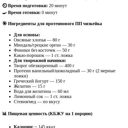
⏲️ Время подготовки:
20 минут
🍳 Время готовки:
0 минут
🎯 Ингредиенты для протеинового ПП чизкейка
Для основы:
Овсяные хлопья — 80 г
Миндаль/грецкие орехи — 30 г
Финики без косточек — 50 г
Какао-порошок — 1 ст. ложка
Для творожной начинки:
Творог обезжиренный — 400 г
Протеин ванильный/шоколадный — 30 г (2 мерные
ложки)
Греческий йогурт — 150 г
Желатин — 15 г
Вода для желатина — 60 мл
Лимонный сок — 1 ст. ложка
Стевия/мед — по вкусу
📊 Пищевая ценность (КБЖУ на 1 порцию)
Калории:
~ 145 ккал