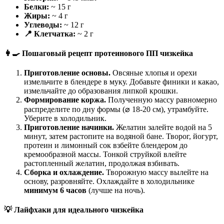
Белки:
~ 15 г
Жиры:
~ 4 г
Углеводы:
~ 12 г
📍 Клетчатка:
~ 2 г
👩‍🍳 Пошаговый рецепт протеинового ПП чизкейка
Приготовление основы.
Овсяные хлопья и орехи
измельчите в блендере в муку. Добавьте финики и какао,
измельчайте до образования липкой крошки.
Формирование коржа.
Полученную массу равномерно
распределите по дну формы (⌀ 18-20 см), утрамбуйте.
Уберите в холодильник.
Приготовление начинки.
Желатин залейте водой на 5
минут, затем растопите на водяной бане. Творог, йогурт,
протеин и лимонный сок взбейте блендером до
кремообразной массы. Тонкой струйкой влейте
растопленный желатин, продолжая взбивать.
Сборка и охлаждение.
Творожную массу вылейте на
основу, разровняйте. Охлаждайте в холодильнике
минимум 6 часов
(лучше на ночь).
💡 Лайфхаки для идеального чизкейка