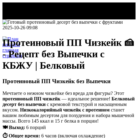
2025-10-26 09:08
Протеиновый ПП Чизкейк 🍰
- Рецепт без Выпечки с
НОВОСТИ
КБЖУ | Белковый
Делаем этот
мир легче!
Протеиновый ПП Чизкейк без Выпечки
План
питания
Мечтаете о нежном чизкейке без вреда для фигуры? Этот
протеиновый ПП чизкейк
— идеальное решение!
Белковый
десерт без выпечки
с кремовой текстурой и насыщенным
вкусом.
Низкокалорийный чизкейк с протеином
станет
вашим любимым десертом для похудения и набора мышечной
массы. Всего 145 ккал и 15 г белка в порции!
🍽️ Выход:
6 порций
⏱️ Общее время:
6 часов (включая охлаждение)