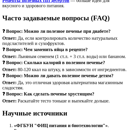
Рецепты полезных ПП десертов
— больше идей для
вкусного и здорового питания.
Часто задаваемые вопросы (FAQ)
❓ Вопрос: Можно ли полезное печенье при диабете?
Ответ:
Да, если контролировать количество натуральных
подсластителей и сухофруктов.
❓ Вопрос: Чем заменить яйца в рецепте?
Ответ:
Льняным семенем (1 ст.л. + 3 ст.л. воды) или бананом.
❓ Вопрос: Сколько калорий в полезном печенье?
Ответ:
80-120 ккал на штуку, в зависимости от ингредиентов.
❓ Вопрос: Можно ли давать полезное печенье детям?
Ответ:
Да, это отличная здоровая альтернатива магазинным
сладостям.
❓ Вопрос: Как сделать печенье хрустящим?
Ответ:
Раскатайте тесто тоньше и выпекайте дольше.
Научные источники
«ФГБУН "ФИЦ питания и биотехнологии"»
.