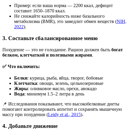
Пример: если ваша норма — 2200 ккал, дефицит
составит 1650–1870 ккал.
Не снижайте калорийность ниже базального
метаболизма (BMR), это замедлит обмен веществ (
NIH,
2022
).
3. Составьте сбалансированное меню
Похудение — это не голодание. Рацион должен быть
богат
белком, клетчаткой и полезными жирами
.
✅ Что включить:
Белки
: курица, рыба, яйца, творог, бобовые
Клетчатка
: овощи, зелень, цельнозерновые
Жиры
: оливковое масло, орехи, авокадо
Вода
: минимум 1.5–2 литра в день
📌 Исследования показывают, что высокобелковые диеты
помогают контролировать аппетит и сохранять мышечную
массу при похудении (
Leidy et al., 2015
).
4. Добавьте движение