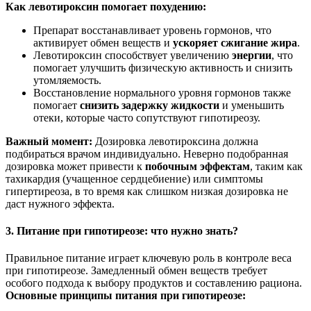
Как левотироксин помогает похудению:
Препарат восстанавливает уровень гормонов, что
активирует обмен веществ и
ускоряет сжигание жира
.
Левотироксин способствует увеличению
энергии
, что
помогает улучшить физическую активность и снизить
утомляемость.
Восстановление нормального уровня гормонов также
помогает
снизить задержку жидкости
и уменьшить
отеки, которые часто сопутствуют гипотиреозу.
Важный момент:
Дозировка левотироксина должна
подбираться врачом индивидуально. Неверно подобранная
дозировка может привести к
побочным эффектам
, таким как
тахикардия (учащенное сердцебиение) или симптомы
гипертиреоза, в то время как слишком низкая дозировка не
даст нужного эффекта.
3. Питание при гипотиреозе: что нужно знать?
Правильное питание играет ключевую роль в контроле веса
при гипотиреозе. Замедленный обмен веществ требует
особого подхода к выбору продуктов и составлению рациона.
Основные принципы питания при гипотиреозе: