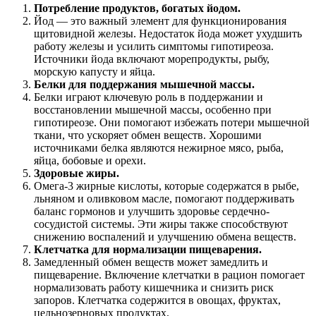
Потребление продуктов, богатых йодом.
Йод — это важный элемент для функционирования
щитовидной железы. Недостаток йода может ухудшить
работу железы и усилить симптомы гипотиреоза.
Источники йода включают морепродукты, рыбу,
морскую капусту и яйца.
Белки для поддержания мышечной массы.
Белки играют ключевую роль в поддержании и
восстановлении мышечной массы, особенно при
гипотиреозе. Они помогают избежать потери мышечной
ткани, что ускоряет обмен веществ. Хорошими
источниками белка являются нежирное мясо, рыба,
яйца, бобовые и орехи.
Здоровые жиры.
Омега-3 жирные кислоты, которые содержатся в рыбе,
льняном и оливковом масле, помогают поддерживать
баланс гормонов и улучшить здоровье сердечно-
сосудистой системы. Эти жиры также способствуют
снижению воспалений и улучшению обмена веществ.
Клетчатка для нормализации пищеварения.
Замедленный обмен веществ может замедлить и
пищеварение. Включение клетчатки в рацион помогает
нормализовать работу кишечника и снизить риск
запоров. Клетчатка содержится в овощах, фруктах,
цельнозерновых продуктах.