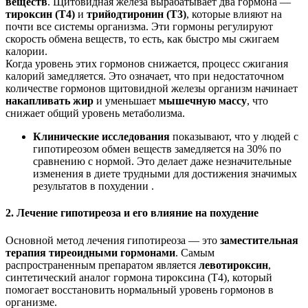
веществ
. Щитовидная железа вырабатывает два гормона —
тироксин (Т4)
и
трийодтиронин (Т3)
, которые влияют на
почти все системы организма. Эти гормоны регулируют
скорость обмена веществ, то есть, как быстро мы сжигаем
калории.
Когда уровень этих гормонов снижается, процесс сжигания
калорий замедляется. Это означает, что при недостаточном
количестве гормонов щитовидной железы организм начинает
накапливать жир
и уменьшает
мышечную массу
, что
снижает общий уровень метаболизма.
Клинические исследования
показывают, что у людей с
гипотиреозом обмен веществ замедляется на 30% по
сравнению с нормой. Это делает даже незначительные
изменения в диете трудными для достижения значимых
результатов в похудении .
2. Лечение гипотиреоза и его влияние на похудение
Основной метод лечения гипотиреоза — это
заместительная
терапия тиреоидными гормонами
. Самым
распространенным препаратом является
левотироксин
,
синтетический аналог гормона тироксина (Т4), который
помогает восстановить нормальный уровень гормонов в
организме.