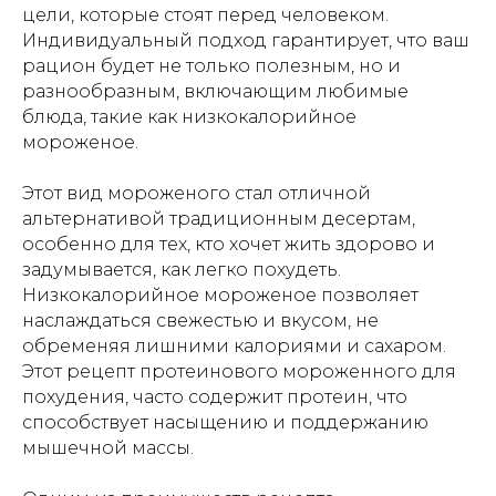
цели, которые стоят перед человеком.
Индивидуальный подход гарантирует, что ваш
рацион будет не только полезным, но и
разнообразным, включающим любимые
блюда, такие как низкокалорийное
Подобрать план
мороженое.
питания
Этот вид мороженого стал отличной
альтернативой традиционным десертам,
особенно для тех, кто хочет жить здорово и
задумывается, как легко похудеть.
Ваша почта
Низкокалорийное мороженое позволяет
наслаждаться свежестью и вкусом, не
обременяя лишними калориями и сахаром.
Этот
рецепт протеинового мороженного
для
похудения, часто содержит протеин, что
Имя
способствует насыщению и поддержанию
мышечной массы.