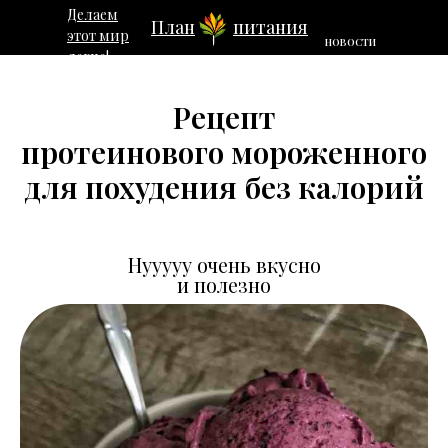
Делаем
План
питания
этот мир
НОВОСТИ
легче!
Рецепт
протеинового мороженного
для похудения без калорий
Нууууу очень вкусно
и полезно