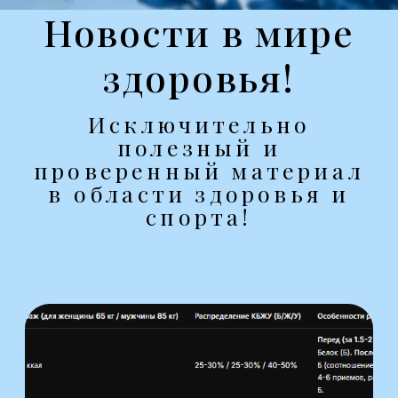
тренироваться фулбади для
набора массы и силы.
Еще
Блог
Все
рационы ПП
и тренировки
Получить
бесплатную
шпаргалку по