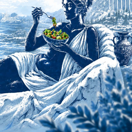
Фулбади
(FullBody):
программа
тренировок для
начинающих с
нуля
FullBody программа для
начинающих: готовый план на 3
дня, техника упражнений,
прогрессии, питание. Как