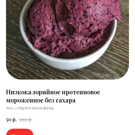
Низкокалорийное протеиновое
мороженное без сахара
SKU:
evNJpNyb2blAU6dkF5xk
50
р.
999
р.