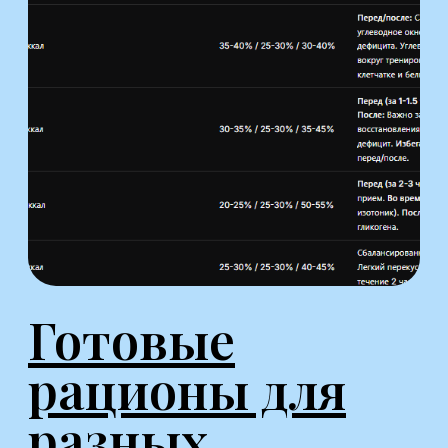
правилам
питания и
БЖУ
Составление
Индивидуального
плана питания
Составление
Индивидуального
плана тренировок