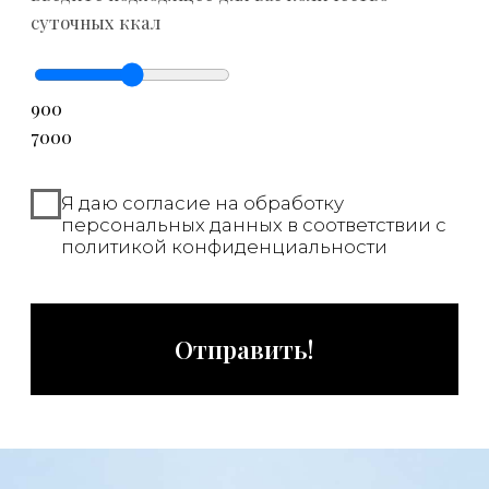
Готовые
рационы для
разных
тренировок:
питание для
массы, сушки,