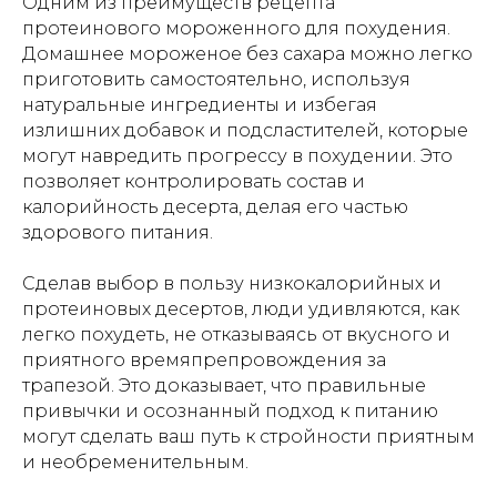
Одним из преимуществ
рецепта
протеинового мороженного
для похудения.
Количество килокалорий (ккал)
Домашнее мороженое без сахара можно легко
Введите подходящее для вас количество
приготовить самостоятельно, используя
суточных ккал
натуральные ингредиенты и избегая
излишних добавок и подсластителей, которые
900
могут навредить прогрессу в похудении. Это
7000
позволяет контролировать состав и
калорийность десерта, делая его частью
Я даю согласие на обработку
здорового питания.
персональных данных в соответствии с
политикой конфиденциальности
Сделав выбор в пользу низкокалорийных и
протеиновых десертов, люди удивляются, как
Отправить!
легко похудеть, не отказываясь от вкусного и
приятного времяпрепровождения за
трапезой. Это доказывает, что правильные
привычки и осознанный подход к питанию
могут сделать ваш путь к стройности приятным
и необременительным.