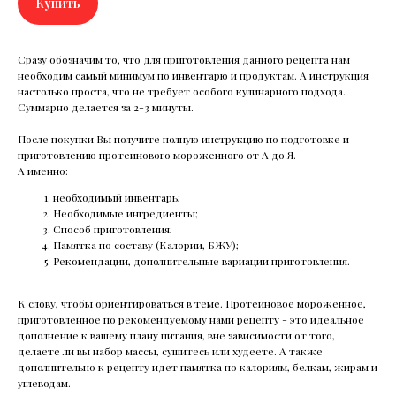
Купить
Сразу обозначим то, что для приготовления данного рецепта нам
необходим самый минимум по инвентарю и продуктам. А инструкция
настолько проста, что не требует особого кулинарного подхода.
Суммарно делается за 2-3 минуты.
После покупки Вы получите полную инструкцию по подготовке и
приготовлению протеинового мороженного от А до Я.
А именно:
необходимый инвентарь;
Необходимые ингредиенты;
Способ приготовления;
Памятка по составу (Калории, БЖУ);
Рекомендации, дополнительные вариации приготовления.
К слову, чтобы ориентироваться в теме. Протеиновое мороженное,
приготовленное по рекомендуемому нами рецепту - это идеальное
дополнение к вашему плану питания, вне зависимости от того,
делаете ли вы набор массы, сушитесь или худеете. А также
дополнительно к рецепту идет памятка по калориям, белкам, жирам и
углеводам.