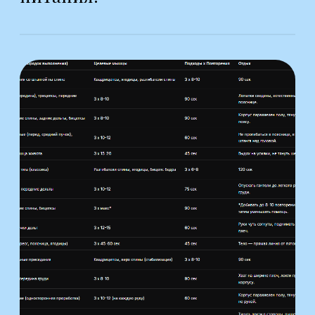
Информация о нашем проекте
© Все права защищены.
Вк:
Отвечаем на все Ваши вопросы!
E-mail (Отвечаем на вопросы):
planpitaniyaru@mail.ru
E-mail (рассылка):
info@планпитания.рф
Правила публичной оферты
Политика конфиденциальности
Политика в отношении обработки
персональных данных
Демяхова Наталия Александровна
ИНН: 290106408988